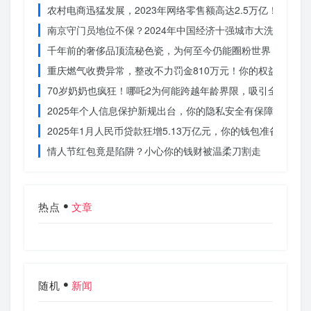
农村电商迅猛发展，2023年网络零售额高达2.5万亿！你还在
南京守门员地位不保？2024年中国经济十强城市大洗牌
千年前的奢侈品顶流秘色瓷，为何至今仍能圈粉世界？揭秘其
重庆燃气收费异常，整改不力罚金810万元！你的权益被侵犯
70岁奶奶也疯狂！哪吒2为何能跨越年龄界限，吸引全民观影
2025年个人信息保护新规出台，你的隐私安全有保障了吗？
2025年1月人民币贷款狂增5.13万亿元，你的钱包准备好了吗
情人节红包竟是陷阱？小心你的钱财被温柔刀割走
热点
文章
随机
新闻