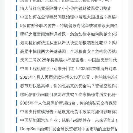
情人节红包竟是陷阱？小心你的钱财被温柔刀割走
中国如何在全球毒品问题治理中展现大国担当？揭秘中国方案
5位前财长联名警告：特朗普政府此举或将摧毁美国信誉？
哪吒之魔童闹海翻译难题：急急如律令如何跨越文化鸿沟？
最高检如何依法从重从严从快惩治极端恶性犯罪？揭秘重大案
高粱中惊现两大关键基因！全球粮食安全危机能否就此终结？
天问二号2025年将揭秘小行星雷淼，中国航天新时代即将开
中国工程机械行业迎来开门红！2025年首季海外订单激增，
2025年1月人民币贷款狂增5.13万亿元，你的钱包准备好了吗
春节后快递高峰，你的包裹真的安全吗？警惕空包诈骗
哪吒信俗为何能引发两岸共鸣？专家揭秘背后文化符号的力量
2025年个人信息保护新规出台，你的隐私安全有保障了吗？
中国央行重磅报告：适度宽松货币政策将如何影响你的消费？
中国新能源汽车产业：炫酷与残酷并存，未来还能走多远？
DeepSeek如何引发全球投资者对中国市场的重新评估？