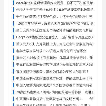
2024年公安监所管理质效大提升！你不可不知的法治文明新
年轻人为何疯狂爱上体验课？9.9元就能享受私教课的秘密
千年前的奢侈品顶流秘色瓷，为何至今仍能圈粉世界？揭秘其
1.5亿年前的秘密：政和八闽鸟如何改写鸟类演化历史？
莆田元宵为何全国最长？揭秘其背后的独特文化价值
DeepSeek模型适配速度惊人，国产智算芯片企业仅用一周
重庆无人机灯光秀震撼上演，你见过空中像素点的奇迹吗？
老年大学变推销场？72岁老人揭露背后的连环套
黄金72小时救援！宜宾筠连山体滑坡搜救进行时，无人机遥
美元存款利率还会继续下调吗？专家揭秘背后三大原因
节后燃脂热潮来袭，攀岩为何成为年轻人的新宠？
中国牵头制定国际旅游城市标准，你的城市上榜了吗？
中国入境游为何如此火爆？外国游客春节体验大揭秘
70岁奶奶也疯狂！哪吒2为何能跨越年龄界限，吸引全民观影
中西历法差异背后，隐藏着怎样的文明密码？——专访南京大
黄金手机贴片成新宠，招财进宝的秘密你get了吗？