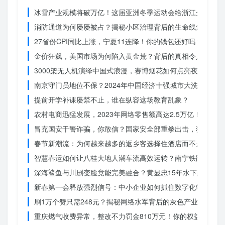
冰雪产业规模将破万亿！这届亚洲冬季运动会给浙江企业带来
消防通道为何屡屡被占？揭秘小区治理背后的生命线危机
27省份CPI同比上涨，宁夏11连降！你的钱包还好吗？
金价狂飙，美国市场为何陷入黄金荒？背后的真相令人
3000架无人机演绎中国式浪漫，赛博烟花如何点亮夜空？
南京守门员地位不保？2024年中国经济十强城市大洗牌
提前开学补课屡禁不止，谁在纵容这场教育乱象？
农村电商迅猛发展，2023年网络零售额高达2.5万亿！你还在
冒充国安干警诈骗，你敢信？国家安全部重拳出击，犯罪团伙
春节新潮流：为何越来越多的返乡客选择住酒店而不是家里？
智慧春运如何让八桂大地人潮车流高效运转？南宁铁路枢纽的
深海鲨鱼与川剧变脸竟能完美融合？黄显忠15年水下默剧惊
新春第一会释放强烈信号：中小企业如何抓住数字化转型的机
刷1万个赞只需248元？揭秘网络水军背后的灰色产业链
重庆燃气收费异常，整改不力罚金810万元！你的权益被侵犯