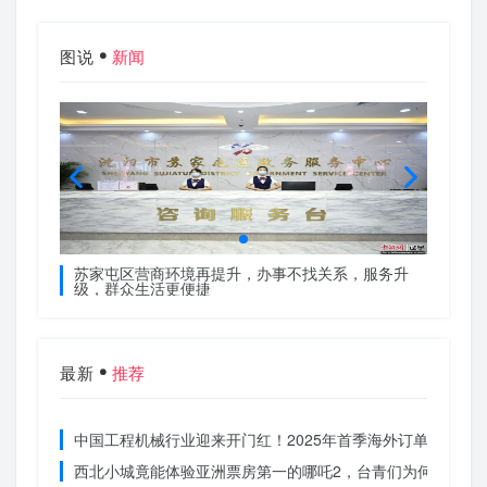
图说
新闻
服务升
苏家屯区营商环境再提升，办事不找关系，服务升
苏家屯
级，群众生活更便捷
级，群
最新
推荐
中国工程机械行业迎来开门红！2025年首季海外订单激增，
西北小城竟能体验亚洲票房第一的哪吒2，台青们为何如此惊