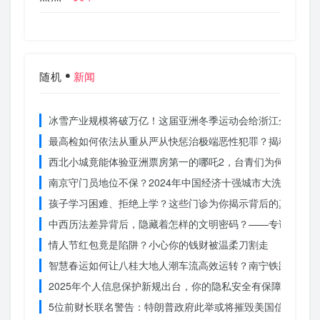
随机
新闻
冰雪产业规模将破万亿！这届亚洲冬季运动会给浙江企业带来
最高检如何依法从重从严从快惩治极端恶性犯罪？揭秘重大案
西北小城竟能体验亚洲票房第一的哪吒2，台青们为何如此惊
南京守门员地位不保？2024年中国经济十强城市大洗牌
孩子学习困难、拒绝上学？这些门诊为你揭示背后的真相
中西历法差异背后，隐藏着怎样的文明密码？——专访南京大
情人节红包竟是陷阱？小心你的钱财被温柔刀割走
智慧春运如何让八桂大地人潮车流高效运转？南宁铁路枢纽的
2025年个人信息保护新规出台，你的隐私安全有保障了吗？
5位前财长联名警告：特朗普政府此举或将摧毁美国信誉？