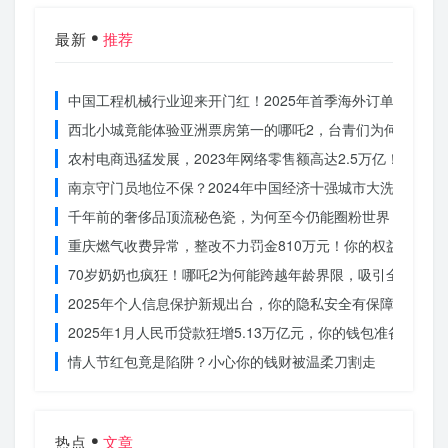
最新
推荐
中国工程机械行业迎来开门红！2025年首季海外订单激增，
西北小城竟能体验亚洲票房第一的哪吒2，台青们为何如此惊
农村电商迅猛发展，2023年网络零售额高达2.5万亿！你还在
南京守门员地位不保？2024年中国经济十强城市大洗牌
千年前的奢侈品顶流秘色瓷，为何至今仍能圈粉世界？揭秘其
重庆燃气收费异常，整改不力罚金810万元！你的权益被侵犯
70岁奶奶也疯狂！哪吒2为何能跨越年龄界限，吸引全民观影
2025年个人信息保护新规出台，你的隐私安全有保障了吗？
2025年1月人民币贷款狂增5.13万亿元，你的钱包准备好了吗
情人节红包竟是陷阱？小心你的钱财被温柔刀割走
热点
文章