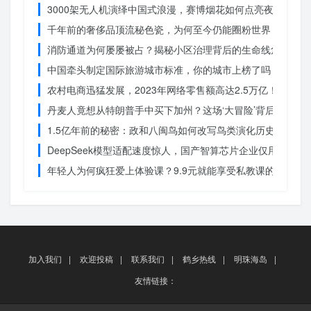
3000架无人机演绎中国式浪漫，赛博烟花如何点亮夜空？
千年前的奢侈品顶流秘色瓷，为何至今仍能圈粉世界？揭秘其
消防通道为何屡屡被占？揭秘小区治理背后的生命线危机
中国牵头制定国际旅游城市标准，你的城市上榜了吗？
农村电商迅猛发展，2023年网络零售额高达2.5万亿！你还在
丹麦人竟想从特朗普手中买下加州？这场‘大冒险’背后藏着什
1.5亿年前的秘密：政和八闽鸟如何改写鸟类演化历史？
DeepSeek模型适配速度惊人，国产智算芯片企业仅用一周
年轻人为何疯狂爱上体验课？9.9元就能享受私教课的秘密
加入我们
|
欢迎投稿
|
联系我们
|
鹤乡热线
|
明珠海岛
|
友情链接：