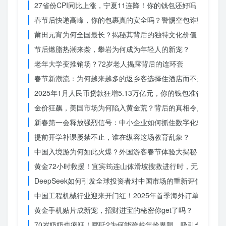
27省份CPI同比上涨，宁夏11连降！你的钱包还好吗？
春节后快递高峰，你的包裹真的安全吗？警惕空包诈骗
莆田元宵为何全国最长？揭秘其背后的独特文化价值
节后燃脂热潮来袭，攀岩为何成为年轻人的新宠？
老年大学变推销场？72岁老人揭露背后的连环套
春节新潮流：为何越来越多的返乡客选择住酒店而不是家里？
2025年1月人民币贷款狂增5.13万亿元，你的钱包准备好了吗
金价狂飙，美国市场为何陷入黄金荒？背后的真相令人
新春第一会释放强烈信号：中小企业如何抓住数字化转型的机
提前开学补课屡禁不止，谁在纵容这场教育乱象？
中国入境游为何如此火爆？外国游客春节体验大揭秘
黄金72小时救援！宜宾筠连山体滑坡搜救进行时，无人机遥
DeepSeek如何引发全球投资者对中国市场的重新评估？
中国工程机械行业迎来开门红！2025年首季海外订单激增，
黄金手机贴片成新宠，招财进宝的秘密你get了吗？
70岁奶奶也疯狂！哪吒2为何能跨越年龄界限，吸引全民观影