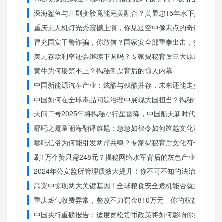
深海鲨鱼与川剧变脸竟能完美融合？黄显忠15年水下默剧惊
重庆无人机灯光秀震撼上演，你见过空中像素点的奇迹吗？
冒充国安干警诈骗，你敢信？国家安全部重拳出击，犯罪团伙
美元存款利率还会继续下调吗？专家揭秘背后三大原因
黄牛为何屡禁不止？揭秘倒票背后的惊人内幕
中国新能源汽车产业：炫酷与残酷并存，未来还能走多远？
中国如何在全球毒品问题治理中展现大国担当？揭秘中国方案
天问二号2025年将揭秘小行星雷淼，中国航天新时代即将开
哪吒之魔童闹海翻译难题：急急如律令如何跨越文化鸿沟？
哪吒信俗为何能引发两岸共鸣？专家揭秘背后文化符号的力量
刷1万个赞只需248元？揭秘网络水军背后的灰色产业链
2024年公安监所管理质效大提升！你不可不知的法治文明新
高粱中惊现两大关键基因！全球粮食安全危机能否就此终结？
重庆燃气收费异常，整改不力罚金810万元！你的权益被侵犯
中国央行重磅报告：适度宽松货币政策将如何影响你的消费？