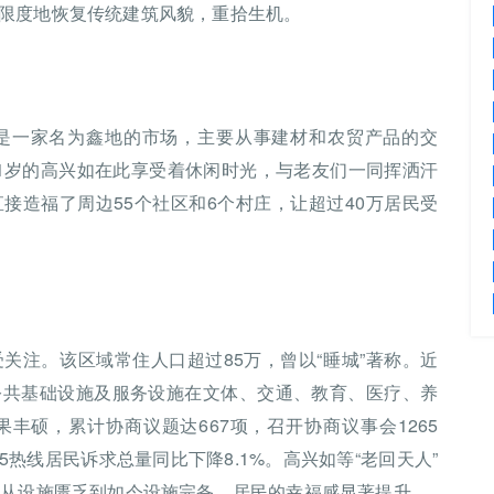
限度地恢复传统建筑风貌，重拾生机。
是一家名为鑫地的市场，主要从事建材和农贸产品的交
1岁的高兴如在此享受着休闲时光，与老友们一同挥洒汗
接造福了周边55个社区和6个村庄，让超过40万居民受
关注。该区域常住人口超过85万，曾以“睡城”著称。近
公共基础设施及服务设施在文体、交通、教育、医疗、养
丰硕，累计协商议题达667项，召开协商议事会1265
45热线居民诉求总量同比下降8.1%。高兴如等“老回天人”
，从设施匮乏到如今设施完备，居民的幸福感显著提升。