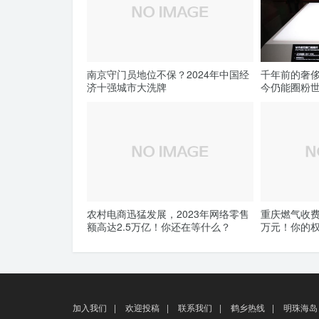
南京守门员地位不保？2024年中国经
千年前的奢
济十强城市大洗牌
今仍能圈粉
农村电商迅猛发展，2023年网络零售
重庆燃气收费
额高达2.5万亿！你还在等什么？
万元！你的
加入我们
|
欢迎投稿
|
联系我们
|
鹤乡热线
|
明珠海岛