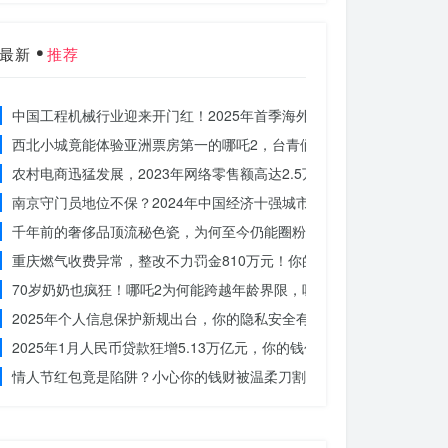
最新
推荐
中国工程机械行业迎来开门红！2025年首季海外订单激增，你准备好
西北小城竟能体验亚洲票房第一的哪吒2，台青们为何如此惊叹？
农村电商迅猛发展，2023年网络零售额高达2.5万亿！你还在等什么？
南京守门员地位不保？2024年中国经济十强城市大洗牌
千年前的奢侈品顶流秘色瓷，为何至今仍能圈粉世界？揭秘其神秘魅力
重庆燃气收费异常，整改不力罚金810万元！你的权益被侵犯了吗？
70岁奶奶也疯狂！哪吒2为何能跨越年龄界限，吸引全民观影？
2025年个人信息保护新规出台，你的隐私安全有保障了吗？
2025年1月人民币贷款狂增5.13万亿元，你的钱包准备好了吗？
情人节红包竟是陷阱？小心你的钱财被温柔刀割走