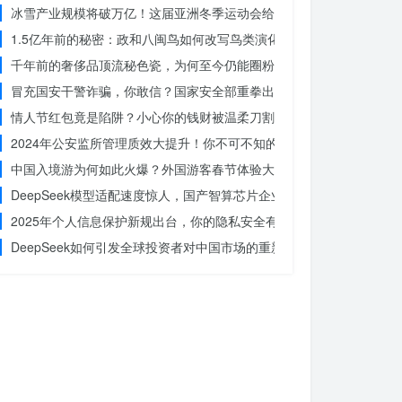
冰雪产业规模将破万亿！这届亚洲冬季运动会给浙江企业带来哪些商机
1.5亿年前的秘密：政和八闽鸟如何改写鸟类演化历史？
千年前的奢侈品顶流秘色瓷，为何至今仍能圈粉世界？揭秘其神秘魅力
冒充国安干警诈骗，你敢信？国家安全部重拳出击，犯罪团伙被一网打
情人节红包竟是陷阱？小心你的钱财被温柔刀割走
2024年公安监所管理质效大提升！你不可不知的法治文明新举措
中国入境游为何如此火爆？外国游客春节体验大揭秘
DeepSeek模型适配速度惊人，国产智算芯片企业仅用一周完成！未
2025年个人信息保护新规出台，你的隐私安全有保障了吗？
DeepSeek如何引发全球投资者对中国市场的重新评估？