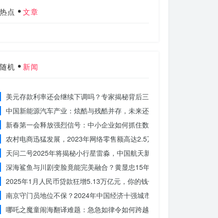
热点
文章
随机
新闻
美元存款利率还会继续下调吗？专家揭秘背后三大原因
中国新能源汽车产业：炫酷与残酷并存，未来还能走多远？
新春第一会释放强烈信号：中小企业如何抓住数字化转型的机遇？
农村电商迅猛发展，2023年网络零售额高达2.5万亿！你还在等什么？
天问二号2025年将揭秘小行星雷淼，中国航天新时代即将开启
深海鲨鱼与川剧变脸竟能完美融合？黄显忠15年水下默剧惊艳全场
2025年1月人民币贷款狂增5.13万亿元，你的钱包准备好了吗？
南京守门员地位不保？2024年中国经济十强城市大洗牌
哪吒之魔童闹海翻译难题：急急如律令如何跨越文化鸿沟？