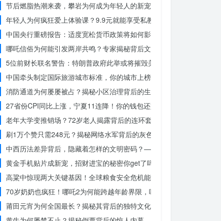
节后燃脂热潮来袭，攀岩为何成为年轻人的新宠？
年轻人为何疯狂爱上体验课？9.9元就能享受私教课的秘密
中国央行重磅报告：适度宽松货币政策将如何影响你的消费？
哪吒信俗为何能引发两岸共鸣？专家揭秘背后文化符号的力量
5位前财长联名警告：特朗普政府此举或将摧毁美国信誉？
中国牵头制定国际旅游城市标准，你的城市上榜了吗？
消防通道为何屡屡被占？揭秘小区治理背后的生命线危机
27省份CPI同比上涨，宁夏11连降！你的钱包还好吗？
老年大学变推销场？72岁老人揭露背后的连环套
刷1万个赞只需248元？揭秘网络水军背后的灰色产业链
中西历法差异背后，隐藏着怎样的文明密码？——专访南京大学周礼勇
黄金手机贴片成新宠，招财进宝的秘密你get了吗？
高粱中惊现两大关键基因！全球粮食安全危机能否就此终结？
70岁奶奶也疯狂！哪吒2为何能跨越年龄界限，吸引全民观影？
莆田元宵为何全国最长？揭秘其背后的独特文化价值
黄牛为何屡禁不止？揭秘倒票背后的惊人内幕