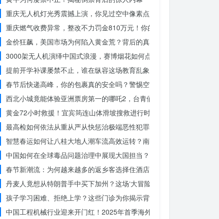
重庆无人机灯光秀震撼上演，你见过空中像素点的奇迹吗？
重庆燃气收费异常，整改不力罚金810万元！你的权益被侵犯了吗？
金价狂飙，美国市场为何陷入黄金荒？背后的真相令人
3000架无人机演绎中国式浪漫，赛博烟花如何点亮夜空？
提前开学补课屡禁不止，谁在纵容这场教育乱象？
春节后快递高峰，你的包裹真的安全吗？警惕空包诈骗
西北小城竟能体验亚洲票房第一的哪吒2，台青们为何如此惊叹？
黄金72小时救援！宜宾筠连山体滑坡搜救进行时，无人机遥感技术助
最高检如何依法从重从严从快惩治极端恶性犯罪？揭秘重大案件背后的
智慧春运如何让八桂大地人潮车流高效运转？南宁铁路枢纽的秘密武器
中国如何在全球毒品问题治理中展现大国担当？揭秘中国方案的独特力
春节新潮流：为何越来越多的返乡客选择住酒店而不是家里？
丹麦人竟想从特朗普手中买下加州？这场‘大冒险’背后藏着什么秘密
孩子学习困难、拒绝上学？这些门诊为你揭示背后的真相
中国工程机械行业迎来开门红！2025年首季海外订单激增，你准备好