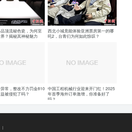
侈品顶流秘色瓷，为何至
西北小城竟能体验亚洲票房第一的哪
世界？揭秘其神秘魅力
吒2，台青们为何如此惊叹？
异常，整改不力罚金810
中国工程机械行业迎来开门红！2025
权益被侵犯了吗？
年首季海外订单激增，你准备好了
吗？
|