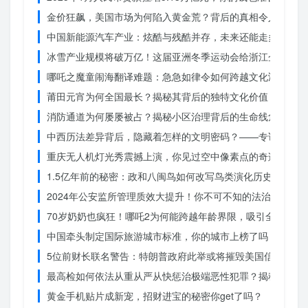
金价狂飙，美国市场为何陷入黄金荒？背后的真相令人
中国新能源汽车产业：炫酷与残酷并存，未来还能走多远？
冰雪产业规模将破万亿！这届亚洲冬季运动会给浙江企业带来
哪吒之魔童闹海翻译难题：急急如律令如何跨越文化鸿沟？
莆田元宵为何全国最长？揭秘其背后的独特文化价值
消防通道为何屡屡被占？揭秘小区治理背后的生命线危机
中西历法差异背后，隐藏着怎样的文明密码？——专访南京大
重庆无人机灯光秀震撼上演，你见过空中像素点的奇迹吗？
1.5亿年前的秘密：政和八闽鸟如何改写鸟类演化历史？
2024年公安监所管理质效大提升！你不可不知的法治文明新
70岁奶奶也疯狂！哪吒2为何能跨越年龄界限，吸引全民观影
中国牵头制定国际旅游城市标准，你的城市上榜了吗？
5位前财长联名警告：特朗普政府此举或将摧毁美国信誉？
最高检如何依法从重从严从快惩治极端恶性犯罪？揭秘重大案
黄金手机贴片成新宠，招财进宝的秘密你get了吗？