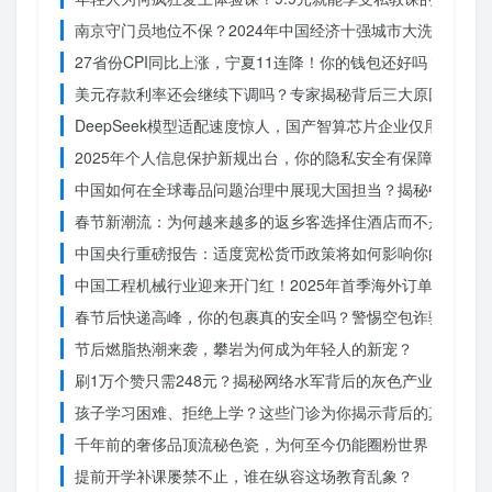
南京守门员地位不保？2024年中国经济十强城市大洗牌
27省份CPI同比上涨，宁夏11连降！你的钱包还好吗？
美元存款利率还会继续下调吗？专家揭秘背后三大原因
DeepSeek模型适配速度惊人，国产智算芯片企业仅用一周
2025年个人信息保护新规出台，你的隐私安全有保障了吗？
中国如何在全球毒品问题治理中展现大国担当？揭秘中国方案
春节新潮流：为何越来越多的返乡客选择住酒店而不是家里？
中国央行重磅报告：适度宽松货币政策将如何影响你的消费？
中国工程机械行业迎来开门红！2025年首季海外订单激增，
春节后快递高峰，你的包裹真的安全吗？警惕空包诈骗
节后燃脂热潮来袭，攀岩为何成为年轻人的新宠？
刷1万个赞只需248元？揭秘网络水军背后的灰色产业链
孩子学习困难、拒绝上学？这些门诊为你揭示背后的真相
千年前的奢侈品顶流秘色瓷，为何至今仍能圈粉世界？揭秘其
提前开学补课屡禁不止，谁在纵容这场教育乱象？