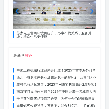
服务升
苏家屯区营商环境再提升，办事不找关系，服务升
苏家屯
级，群众生活更便捷
级，群
最新
推荐
中国工程机械行业迎来开门红！2025年首季海外订单激增，
西北小城竟能体验亚洲票房第一的哪吒2，台青们为何如此惊
农村电商迅猛发展，2023年网络零售额高达2.5万亿！你还在
南京守门员地位不保？2024年中国经济十强城市大洗牌
千年前的奢侈品顶流秘色瓷，为何至今仍能圈粉世界？揭秘其
重庆燃气收费异常，整改不力罚金810万元！你的权益被侵犯