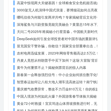
高粱中惊现两大关键基因！全球粮食安全危机能否就此终结？
3000架无人机演绎中国式浪漫，赛博烟花如何点亮夜空？
哪吒信俗为何能引发两岸共鸣？专家揭秘背后文化符号的力量
深海鲨鱼与川剧变脸竟能完美融合？黄显忠15年水下默剧惊
天问二号2025年将揭秘小行星雷淼，中国航天新时代即将开
DeepSeek如何引发全球投资者对中国市场的重新评估？
冒充国安干警诈骗，你敢信？国家安全部重拳出击，犯罪团伙
农村电商迅猛发展，2023年网络零售额高达2.5万亿！你还在
丹麦人竟想从特朗普手中买下加州？这场‘大冒险’背后藏着什
黄牛为何屡禁不止？揭秘倒票背后的惊人内幕
新春第一会释放强烈信号：中小企业如何抓住数字化转型的机
智慧春运如何让八桂大地人潮车流高效运转？南宁铁路枢纽的
重庆燃气收费异常，整改不力罚金810万元！你的权益被侵犯
中国入境游为何如此火爆？外国游客春节体验大揭秘
黄金72小时救援！宜宾筠连山体滑坡搜救进行时，无人机遥
年轻人为何疯狂爱上体验课？9.9元就能享受私教课的秘密