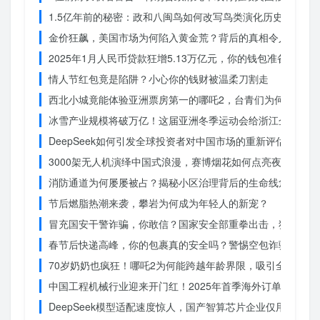
1.5亿年前的秘密：政和八闽鸟如何改写鸟类演化历史？
金价狂飙，美国市场为何陷入黄金荒？背后的真相令人
2025年1月人民币贷款狂增5.13万亿元，你的钱包准备好了吗
情人节红包竟是陷阱？小心你的钱财被温柔刀割走
西北小城竟能体验亚洲票房第一的哪吒2，台青们为何如此惊
冰雪产业规模将破万亿！这届亚洲冬季运动会给浙江企业带来
DeepSeek如何引发全球投资者对中国市场的重新评估？
3000架无人机演绎中国式浪漫，赛博烟花如何点亮夜空？
消防通道为何屡屡被占？揭秘小区治理背后的生命线危机
节后燃脂热潮来袭，攀岩为何成为年轻人的新宠？
冒充国安干警诈骗，你敢信？国家安全部重拳出击，犯罪团伙
春节后快递高峰，你的包裹真的安全吗？警惕空包诈骗
70岁奶奶也疯狂！哪吒2为何能跨越年龄界限，吸引全民观影
中国工程机械行业迎来开门红！2025年首季海外订单激增，
DeepSeek模型适配速度惊人，国产智算芯片企业仅用一周