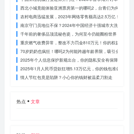
西北小城竟能体验亚洲票房第一的哪吒2，台青们为何如此惊
农村电商迅猛发展，2023年网络零售额高达2.5万亿！你还在
南京守门员地位不保？2024年中国经济十强城市大洗牌
千年前的奢侈品顶流秘色瓷，为何至今仍能圈粉世界？揭秘其
重庆燃气收费异常，整改不力罚金810万元！你的权益被侵犯
70岁奶奶也疯狂！哪吒2为何能跨越年龄界限，吸引全民观影
2025年个人信息保护新规出台，你的隐私安全有保障了吗？
2025年1月人民币贷款狂增5.13万亿元，你的钱包准备好了吗
情人节红包竟是陷阱？小心你的钱财被温柔刀割走
热点
文章