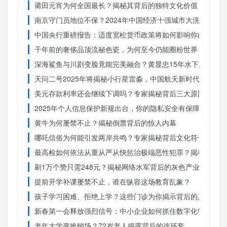
莆田元宵为何全国最长？揭秘其背后的独特文化价值
南京守门员地位不保？2024年中国经济十强城市大洗牌
中国央行重磅报告：适度宽松货币政策将如何影响你的消费？
千年前的奢侈品顶流秘色瓷，为何至今仍能圈粉世界？揭秘其
深海鲨鱼与川剧变脸竟能完美融合？黄显忠15年水下默剧惊
天问二号2025年将揭秘小行星雷淼，中国航天新时代即将开
美元存款利率还会继续下调吗？专家揭秘背后三大原因
2025年个人信息保护新规出台，你的隐私安全有保障了吗？
黄牛为何屡禁不止？揭秘倒票背后的惊人内幕
哪吒信俗为何能引发两岸共鸣？专家揭秘背后文化符号的力量
最高检如何依法从重从严从快惩治极端恶性犯罪？揭秘重大案
刷1万个赞只需248元？揭秘网络水军背后的灰色产业链
提前开学补课屡禁不止，谁在纵容这场教育乱象？
孩子学习困难、拒绝上学？这些门诊为你揭示背后的真相
新春第一会释放强烈信号：中小企业如何抓住数字化转型的机
老年大学变推销场？72岁老人揭露背后的连环套