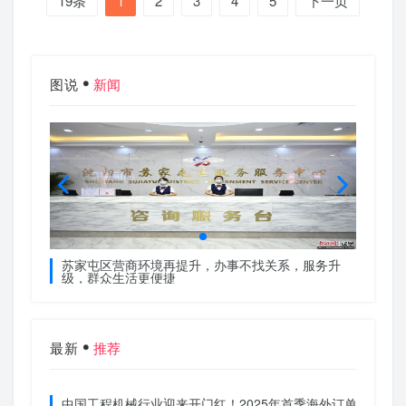
19条
1
2
3
4
5
下一页
图说
新闻
服务升
苏家屯区营商环境再提升，办事不找关系，服务升
苏家屯
级，群众生活更便捷
级，群
最新
推荐
中国工程机械行业迎来开门红！2025年首季海外订单激增，