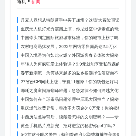
随机
新闻
丹麦人竟想从特朗普手中买下加州？这场‘大冒险’背后藏着什
重庆无人机灯光秀震撼上演，你见过空中像素点的奇迹吗？
中国牵头制定国际旅游城市标准，你的城市上榜了吗？
农村电商迅猛发展，2023年网络零售额高达2.5万亿！你还在
中国入境游为何如此火爆？外国游客春节体验大揭秘
年轻人为何疯狂爱上体验课？9.9元就能享受私教课的秘密
春节新潮流：为何越来越多的返乡客选择住酒店而不是家里？
27省份CPI同比上涨，宁夏11连降！你的钱包还好吗？
哪吒之魔童闹海翻译难题：急急如律令如何跨越文化鸿沟？
中国如何在全球毒品问题治理中展现大国担当？揭秘中国方案
重庆燃气收费异常，整改不力罚金810万元！你的权益被侵犯
中西历法差异背后，隐藏着怎样的文明密码？——专访南京大
黄金手机贴片成新宠，招财进宝的秘密你get了吗？
5位前财长联名警告：特朗普政府此举或将摧毁美国信誉？