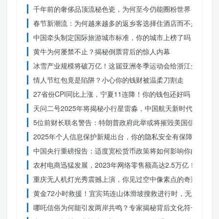
千年前的奢侈品顶流秘色瓷，为何至今仍能圈粉世界？揭秘其
春节新潮流：为何越来越多的返乡客选择住酒店而不是家里？
中国牵头制定国际旅游城市标准，你的城市上榜了吗？
黄牛为何屡禁不止？揭秘倒票背后的惊人内幕
冰雪产业规模将破万亿！这届亚洲冬季运动会给浙江企业带来
情人节红包竟是陷阱？小心你的钱财被温柔刀割走
27省份CPI同比上涨，宁夏11连降！你的钱包还好吗？
天问二号2025年将揭秘小行星雷淼，中国航天新时代即将开
5位前财长联名警告：特朗普政府此举或将摧毁美国信誉？
2025年个人信息保护新规出台，你的隐私安全有保障了吗？
中国央行重磅报告：适度宽松货币政策将如何影响你的消费？
农村电商迅猛发展，2023年网络零售额高达2.5万亿！你还在
重庆无人机灯光秀震撼上演，你见过空中像素点的奇迹吗？
黄金72小时救援！宜宾筠连山体滑坡搜救进行时，无人机遥
哪吒信俗为何能引发两岸共鸣？专家揭秘背后文化符号的力量