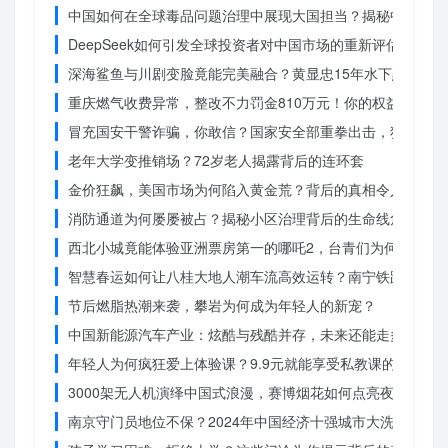
中国如何在全球毒品问题治理中展现大国担当？揭秘中国方案
DeepSeek如何引发全球投资者对中国市场的重新评估？
深海鲨鱼与川剧变脸竟能完美融合？黄显忠15年水下默剧惊
重庆燃气收费异常，整改不力罚金810万元！你的权益被侵犯
冒充国安干警诈骗，你敢信？国家安全部重拳出击，犯罪团伙
老年大学变推销场？72岁老人揭露背后的连环套
金价狂飙，美国市场为何陷入黄金荒？背后的真相令人
消防通道为何屡屡被占？揭秘小区治理背后的生命线危机
西北小城竟能体验亚洲票房第一的哪吒2，台青们为何如此惊
智慧春运如何让八桂大地人潮车流高效运转？南宁铁路枢纽的
节后燃脂热潮来袭，攀岩为何成为年轻人的新宠？
中国新能源汽车产业：炫酷与残酷并存，未来还能走多远？
年轻人为何疯狂爱上体验课？9.9元就能享受私教课的秘密
3000架无人机演绎中国式浪漫，赛博烟花如何点亮夜空？
南京守门员地位不保？2024年中国经济十强城市大洗牌