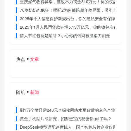
重庆燃气收费异常，整改不力罚金810万元！你的权益被侵犯
70岁奶奶也疯狂！哪吒2为何能跨越年龄界限，吸引全民观影
2025年个人信息保护新规出台，你的隐私安全有保障了吗？
2025年1月人民币贷款狂增5.13万亿元，你的钱包准备好了吗
情人节红包竟是陷阱？小心你的钱财被温柔刀割走
热点
文章
随机
新闻
刷1万个赞只需248元？揭秘网络水军背后的灰色产业链
黄金手机贴片成新宠，招财进宝的秘密你get了吗？
DeepSeek模型适配速度惊人，国产智算芯片企业仅用一周