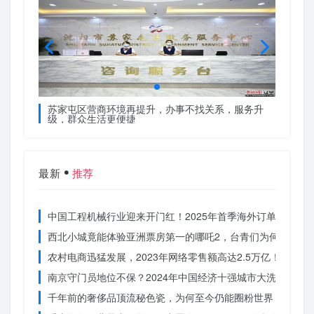
服务升
苏家屯区营商环境再提升，办事不找关系，服务升
苏家屯
级，群众生活更便捷
级，群
最新
推荐
中国工程机械行业迎来开门红！2025年首季海外订单激增，
西北小城竟能体验亚洲票房第一的哪吒2，台青们为何如此惊
农村电商迅猛发展，2023年网络零售额高达2.5万亿！你还在
南京守门员地位不保？2024年中国经济十强城市大洗牌
千年前的奢侈品顶流秘色瓷，为何至今仍能圈粉世界？揭秘其