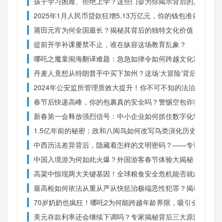
孩子学习困难、拒绝上学？这些门诊为你揭示背后的真相
2025年1月人民币贷款狂增5.13万亿元，你的钱包准备好了吗
莆田元宵为何全国最长？揭秘其背后的独特文化价值
提前开学补课屡禁不止，谁在纵容这场教育乱象？
哪吒之魔童闹海翻译难题：急急如律令如何跨越文化鸿沟？
丹麦人竟想从特朗普手中买下加州？这场‘大冒险’背后藏着什
2024年公安监所管理质效大提升！你不可不知的法治文明新
春节后快递高峰，你的包裹真的安全吗？警惕空包诈骗
新春第一会释放强烈信号：中小企业如何抓住数字化转型的机
1.5亿年前的秘密：政和八闽鸟如何改写鸟类演化历史？
中西历法差异背后，隐藏着怎样的文明密码？——专访南京大
中国入境游为何如此火爆？外国游客春节体验大揭秘
高粱中惊现两大关键基因！全球粮食安全危机能否就此终结？
最高检如何依法从重从严从快惩治极端恶性犯罪？揭秘重大案
70岁奶奶也疯狂！哪吒2为何能跨越年龄界限，吸引全民观影
美元存款利率还会继续下调吗？专家揭秘背后三大原因