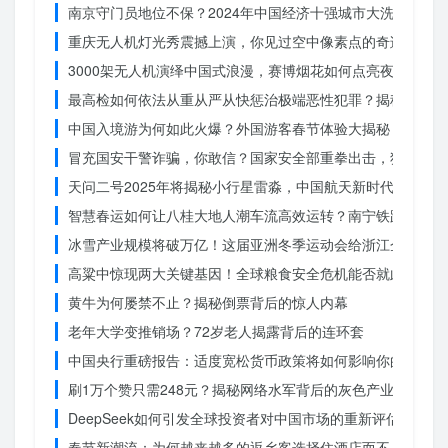
南京守门员地位不保？2024年中国经济十强城市大洗牌
重庆无人机灯光秀震撼上演，你见过空中像素点的奇迹吗？
3000架无人机演绎中国式浪漫，赛博烟花如何点亮夜空？
最高检如何依法从重从严从快惩治极端恶性犯罪？揭秘重大案
中国入境游为何如此火爆？外国游客春节体验大揭秘
冒充国安干警诈骗，你敢信？国家安全部重拳出击，犯罪团伙
天问二号2025年将揭秘小行星雷淼，中国航天新时代即将开
智慧春运如何让八桂大地人潮车流高效运转？南宁铁路枢纽的
冰雪产业规模将破万亿！这届亚洲冬季运动会给浙江企业带来
高粱中惊现两大关键基因！全球粮食安全危机能否就此终结？
黄牛为何屡禁不止？揭秘倒票背后的惊人内幕
老年大学变推销场？72岁老人揭露背后的连环套
中国央行重磅报告：适度宽松货币政策将如何影响你的消费？
刷1万个赞只需248元？揭秘网络水军背后的灰色产业链
DeepSeek如何引发全球投资者对中国市场的重新评估？
春节新潮流：为何越来越多的返乡客选择住酒店而不是家里？