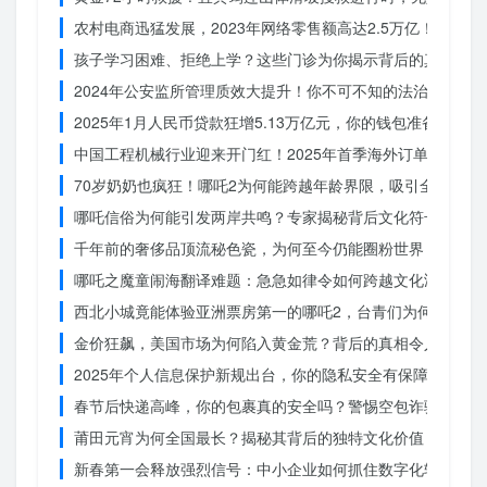
农村电商迅猛发展，2023年网络零售额高达2.5万亿！你还在
孩子学习困难、拒绝上学？这些门诊为你揭示背后的真相
2024年公安监所管理质效大提升！你不可不知的法治文明新
2025年1月人民币贷款狂增5.13万亿元，你的钱包准备好了吗
中国工程机械行业迎来开门红！2025年首季海外订单激增，
70岁奶奶也疯狂！哪吒2为何能跨越年龄界限，吸引全民观影
哪吒信俗为何能引发两岸共鸣？专家揭秘背后文化符号的力量
千年前的奢侈品顶流秘色瓷，为何至今仍能圈粉世界？揭秘其
哪吒之魔童闹海翻译难题：急急如律令如何跨越文化鸿沟？
西北小城竟能体验亚洲票房第一的哪吒2，台青们为何如此惊
金价狂飙，美国市场为何陷入黄金荒？背后的真相令人
2025年个人信息保护新规出台，你的隐私安全有保障了吗？
春节后快递高峰，你的包裹真的安全吗？警惕空包诈骗
莆田元宵为何全国最长？揭秘其背后的独特文化价值
新春第一会释放强烈信号：中小企业如何抓住数字化转型的机