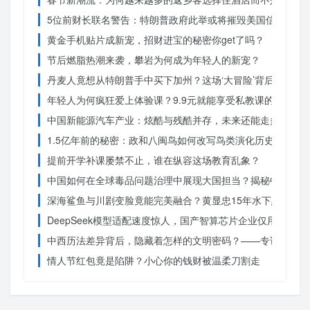
5位前财长联名警告：特朗普政府此举或将摧毁美国信誉？
黄金手机贴片成新宠，招财进宝的秘密你get了吗？
节后燃脂热潮来袭，攀岩为何成为年轻人的新宠？
丹麦人竟想从特朗普手中买下加州？这场‘大冒险’背后藏着什
年轻人为何疯狂爱上体验课？9.9元就能享受私教课的秘密
中国新能源汽车产业：炫酷与残酷并存，未来还能走多远？
1.5亿年前的秘密：政和八闽鸟如何改写鸟类演化历史？
提前开学补课屡禁不止，谁在纵容这场教育乱象？
中国如何在全球毒品问题治理中展现大国担当？揭秘中国方案
深海鲨鱼与川剧变脸竟能完美融合？黄显忠15年水下默剧惊
DeepSeek模型适配速度惊人，国产智算芯片企业仅用一周
中西历法差异背后，隐藏着怎样的文明密码？——专访南京大
情人节红包竟是陷阱？小心你的钱财被温柔刀割走