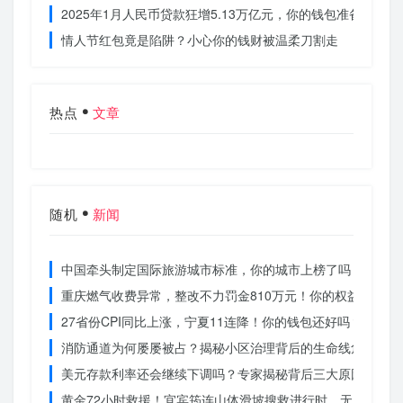
2025年1月人民币贷款狂增5.13万亿元，你的钱包准备好了吗
情人节红包竟是陷阱？小心你的钱财被温柔刀割走
热点
文章
随机
新闻
中国牵头制定国际旅游城市标准，你的城市上榜了吗？
重庆燃气收费异常，整改不力罚金810万元！你的权益被侵犯
27省份CPI同比上涨，宁夏11连降！你的钱包还好吗？
消防通道为何屡屡被占？揭秘小区治理背后的生命线危机
美元存款利率还会继续下调吗？专家揭秘背后三大原因
黄金72小时救援！宜宾筠连山体滑坡搜救进行时，无人机遥