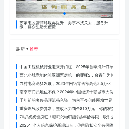
服务升
苏家屯区营商环境再提升，办事不找关系，服务升
苏家屯
级，群众生活更便捷
级，群
最新
推荐
中国工程机械行业迎来开门红！2025年首季海外订单激增，
西北小城竟能体验亚洲票房第一的哪吒2，台青们为何如此惊
农村电商迅猛发展，2023年网络零售额高达2.5万亿！你还在
南京守门员地位不保？2024年中国经济十强城市大洗牌
千年前的奢侈品顶流秘色瓷，为何至今仍能圈粉世界？揭秘其
重庆燃气收费异常，整改不力罚金810万元！你的权益被侵犯
70岁奶奶也疯狂！哪吒2为何能跨越年龄界限，吸引全民观影
2025年个人信息保护新规出台，你的隐私安全有保障了吗？